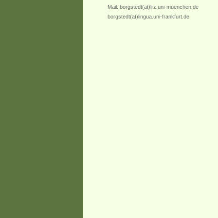
Mail: borgstedt(at)lrz.uni-muenchen.de
borgstedt(at)lingua.uni-frankfurt.de